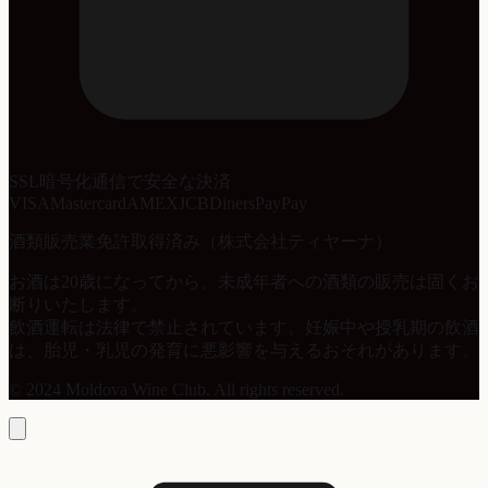
SSL暗号化通信で安全な決済
VISA
Mastercard
AMEX
JCB
Diners
PayPay
酒類販売業免許取得済み（株式会社ティヤーナ）
お酒は20歳になってから。未成年者への酒類の販売は固くお
断りいたします。
飲酒運転は法律で禁止されています。妊娠中や授乳期の飲酒
は、胎児・乳児の発育に悪影響を与えるおそれがあります。
© 2024 Moldova Wine Club. All rights reserved.