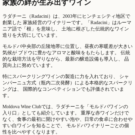
家族の絆が生み出すワイン
ラダチーニ（Radacini）は、2003年にヒンチェシティ地区で
創業した 家族経営のワイナリーです。「Radacini」はルーマ
ニア語で「根」を意味し、 土地に根ざした伝統的なワイン
造りを大切にしています。
モルドバ中央部の丘陵地帯に位置し、昼夜の寒暖差が大きい
気候が ブドウに豊かなアロマと酸味をもたらします。 伝統
的な栽培方法を守りながら、最新の醸造設備も導入し、 品
質向上に努めています。
特にスパークリングワインの製造に力を入れており、 シャ
ンパーニュ方式（瓶内二次発酵）による本格的なスパークリ
ングは、 国際的なコンペティションでも評価されていま
す。
Moldova Wine Clubでは、ラダチーニを「モルドバワインの
入り口」としても紹介しています。 重厚な赤ワインだけで
なく、食事の最初に開けやすい泡や、日常の食卓に合わせや
すい白ワインを知ることで、 モルドバワイナリーごとの個
性を比べやすくなります。