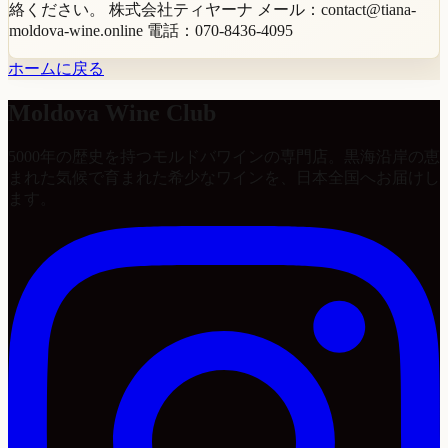
絡ください。 株式会社ティヤーナ メール：contact@tiana-
moldova-wine.online 電話：070-8436-4095
ホームに戻る
Moldova Wine Club
5000年の歴史を持つモルドバワインの専門店。黒海沿岸の恵
まれた気候で育まれた希少なワインを、日本全国へお届けし
ます。