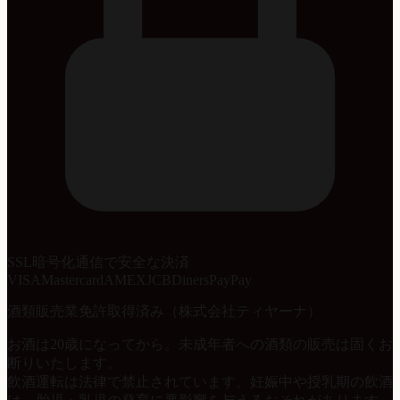
SSL暗号化通信で安全な決済
VISA
Mastercard
AMEX
JCB
Diners
PayPay
酒類販売業免許取得済み（株式会社ティヤーナ）
お酒は20歳になってから。未成年者への酒類の販売は固くお
断りいたします。
飲酒運転は法律で禁止されています。妊娠中や授乳期の飲酒