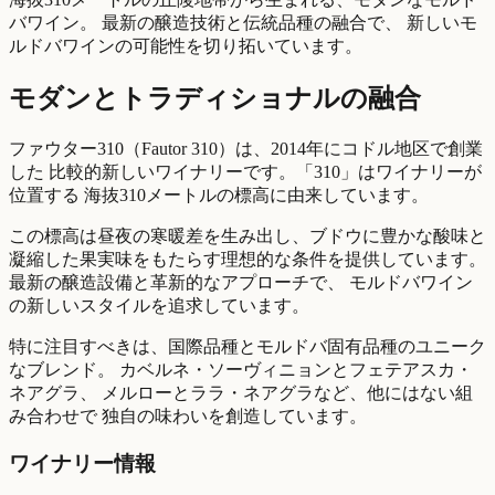
バワイン。 最新の醸造技術と伝統品種の融合で、 新しいモ
ルドバワインの可能性を切り拓いています。
モダンとトラディショナルの融合
ファウター310（Fautor 310）は、2014年にコドル地区で創業
した 比較的新しいワイナリーです。「310」はワイナリーが
位置する 海抜310メートルの標高に由来しています。
この標高は昼夜の寒暖差を生み出し、ブドウに豊かな酸味と
凝縮した果実味をもたらす理想的な条件を提供しています。
最新の醸造設備と革新的なアプローチで、 モルドバワイン
の新しいスタイルを追求しています。
特に注目すべきは、国際品種とモルドバ固有品種のユニーク
なブレンド。 カベルネ・ソーヴィニョンとフェテアスカ・
ネアグラ、 メルローとララ・ネアグラなど、他にはない組
み合わせで 独自の味わいを創造しています。
ワイナリー情報