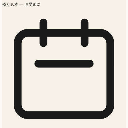
残り
10
本
— お早めに