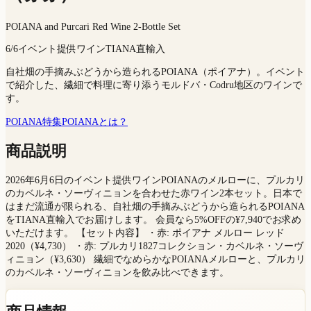
POIANA and Purcari Red Wine 2-Bottle Set
6/6イベント提供ワイン
TIANA直輸入
自社畑の手摘みぶどうから造られるPOIANA（ポイアナ）。イベント
で紹介した、繊細で料理に寄り添うモルドバ・Codru地区のワインで
す。
POIANA特集
POIANAとは？
商品説明
2026年6月6日のイベント提供ワインPOIANAのメルローに、プルカリ
のカベルネ・ソーヴィニョンを合わせた赤ワイン2本セット。日本で
はまだ流通が限られる、自社畑の手摘みぶどうから造られるPOIANA
をTIANA直輸入でお届けします。 会員なら5%OFFの¥7,940でお求め
いただけます。 【セット内容】 ・赤: ポイアナ メルロー レッド
2020（¥4,730） ・赤: プルカリ1827コレクション・カベルネ・ソーヴ
ィニョン（¥3,630） 繊細でなめらかなPOIANAメルローと、プルカリ
のカベルネ・ソーヴィニョンを飲み比べできます。