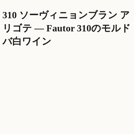
310 ソーヴィニョンブラン ア
リゴテ
—
Fautor 310
のモルド
バ
白ワイン