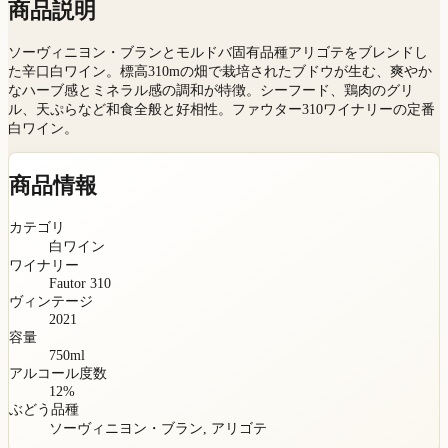
商品説明
ソーヴィニヨン・ブランとモルドバ固有品種アリゴテをブレンドし
た辛口白ワイン。標高310mの畑で栽培されたブドウが生む、爽やか
なハーブ感とミネラル感の調和が特徴。シーフード、鶏肉のグリ
ル、天ぷらなど和食全般と好相性。ファウター310ワイナリーの定番
白ワイン。
商品情報
カテゴリ
白ワイン
ワイナリー
Fautor 310
ヴィンテージ
2021
容量
750
ml
アルコール度数
12
%
ぶどう品種
ソーヴィニヨン・ブラン, アリゴテ