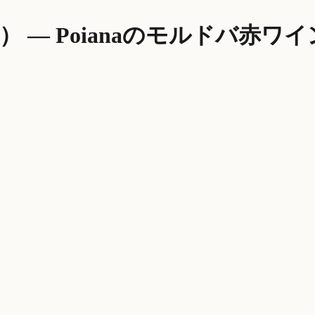
白）
—
Poiana
のモルドバ
赤ワイ