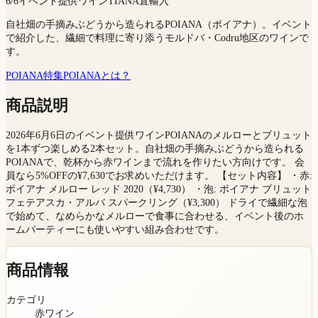
6/6イベント提供ワイン
TIANA直輸入
自社畑の手摘みぶどうから造られるPOIANA（ポイアナ）。イベント
で紹介した、繊細で料理に寄り添うモルドバ・Codru地区のワインで
す。
POIANA特集
POIANAとは？
商品説明
2026年6月6日のイベント提供ワインPOIANAのメルローとブリュット
を1本ずつ楽しめる2本セット。自社畑の手摘みぶどうから造られる
POIANAで、乾杯から赤ワインまで流れを作りたい方向けです。 会
員なら5%OFFの¥7,630でお求めいただけます。 【セット内容】 ・赤:
ポイアナ メルロー レッド 2020（¥4,730） ・泡: ポイアナ ブリュット
フェテアスカ・アルバ スパークリング（¥3,300） ドライで繊細な泡
で始めて、なめらかなメルローで食事に合わせる、イベント後のホ
ームパーティーにも使いやすい組み合わせです。
商品情報
カテゴリ
赤ワイン